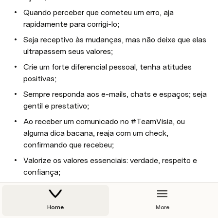
Quando perceber que cometeu um erro, aja 
rapidamente para corrigi-lo;
Seja receptivo às mudanças, mas não deixe que elas 
ultrapassem seus valores;
Crie um forte diferencial pessoal, tenha atitudes 
positivas;
Sempre responda aos e-mails, chats e espaços; seja 
gentil e prestativo;
Ao receber um comunicado no #TeamVisia, ou 
alguma dica bacana, reaja com um check, 
confirmando que recebeu;
Valorize os valores essenciais: verdade, respeito e 
confiança;
Faça o que ama e ame o que faz, dedicando-se de 
corpo e alma às suas atitudes, tendo uma boa 
Home
More
relação com o que se propõe a fazer;