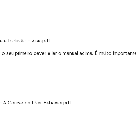
e Inclusão - Visia.
pdf
 o seu primeiro dever é ler o manual acima. É muito important
 A Course on User Behavior.
pdf